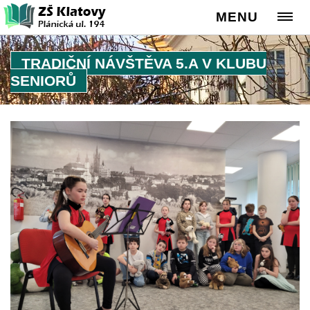
MENU
TRADIČNÍ NÁVŠTĚVA 5.A V KLUBU
SENIORŮ