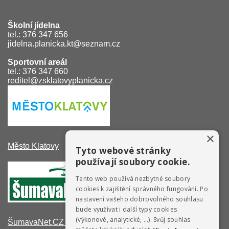
Školní jídelna
tel.: 376 347 656
jidelna.planicka.kt@seznam.cz
Sportovní areál
tel.: 376 347 660
reditel@zsklatovyplanicka.cz
×
Město Klatovy
Tyto webové stránky
používají soubory cookie.
Tento web používá nezbytné soubory
cookies k zajištění správného fungování. Po
nastavení vašeho dobrovolného souhlasu
bude využívat i další typy cookies
(výkonové, analytické, …). Svůj souhlas
ŠumavaNet.CZ - informace o regionu