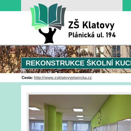
REKONSTRUKCE ŠKOLNÍ KU
Cesta:
http://www.zsklatovyplanicka.cz