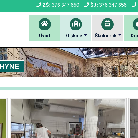
ZŠ:
376 347 650
ŠJ:
376 347 656
Úvod
O škole
Školní rok
Dru
CHYNĚ