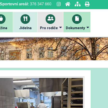
Sportovní areál:
376 347 660
žina
Jídelna
Pro rodiče
Dokumenty