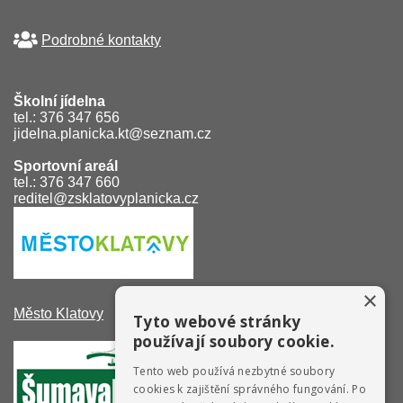
Podrobné kontakty
Školní jídelna
tel.: 376 347 656
jidelna.planicka.kt@seznam.cz
Sportovní areál
tel.: 376 347 660
reditel@zsklatovyplanicka.cz
×
Město Klatovy
Tyto webové stránky
používají soubory cookie.
Tento web používá nezbytné soubory
cookies k zajištění správného fungování. Po