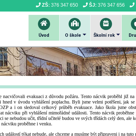
ZŠ:
376 347 650
ŠJ:
376 347 656
Úvod
O škole
Školní rok
Dru
le nacvičovali evakuaci z důvodu požáru. Tento nácvik proběhl již na
i hned v úvodu vyhlášení poplachu. Byli jsme velmi potěšeni, jak se
BOZP a i on sledoval celkový průběh evakuace. Jako škola jsme obstá
at nácviku při vyhlášení mimořádné události. Tento nácvik proběhne p
áci se nebudou učit, třídní učitelé budou ve svých třídách celý den, al
na nácviku proběhne i venku.
h událostí týkat nebude, ale chceme a musíme být připraveni i na tuto