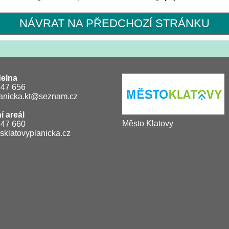
NÁVRAT NA PŘEDCHOZÍ STRÁNKU
delna
 347 656
lanicka.kt@seznam.cz
í areál
Město Klatovy
 347 660
sklatovyplanicka.cz