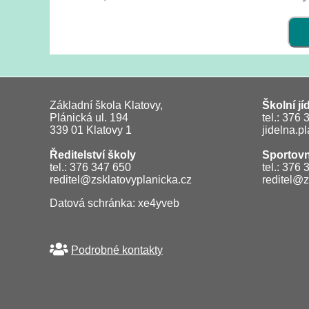
Základní škola Klatovy,
Školní jí
Plánická ul. 194
tel.: 376
339 01 Klatovy 1
jidelna.p
Ředitelství školy
Sportovn
tel.: 376 347 650
tel.: 376
reditel@zsklatovyplanicka.cz
reditel@z
Datová schránka: xe4yveb
Podrobné kontakty