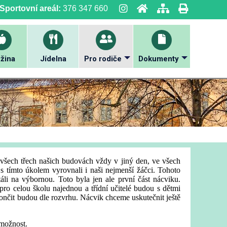
Sportovní areál:
376 347 660
žina
Jídelna
Pro rodiče
Dokumenty
 všech třech našich budovách vždy v jiný den, ve všech
 s tímto úkolem vyrovnali i naši nejmenší žáčci. Tohoto
li na výbornou. Toto byla jen ale první část nácviku.
ro celou školu najednou a třídní učitelé budou s dětmi
e končit budou dle rozvrhu. Nácvik chceme uskutečnit ještě
 možnost.