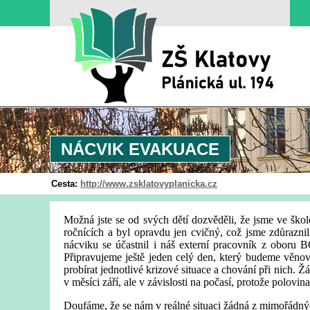
NÁCVIK EVAKUACE
Cesta:
http://www.zsklatovyplanicka.cz
Možná jste se od svých dětí dozvěděli, že jsme ve ško
ročnících a byl opravdu jen cvičný, což jsme zdůraznil
nácviku se účastnil i náš externí pracovník z oboru 
Připravujeme ještě jeden celý den, který budeme věnov
probírat jednotlivé krizové situace a chování při nich. Ž
v měsíci září, ale v závislosti na počasí, protože polovi
Doufáme, že se nám v reálné situaci žádná z mimořádnýc