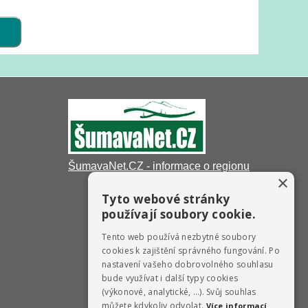
ŠumavaNet.CZ - informace o regionu
×
Tyto webové stránky
používají soubory cookie.
Tento web používá nezbytné soubory
cookies k zajištění správného fungování. Po
nastavení vašeho dobrovolného souhlasu
bude využívat i další typy cookies
(výkonové, analytické, …). Svůj souhlas
můžete kdykoliv odvolat.
Více informací