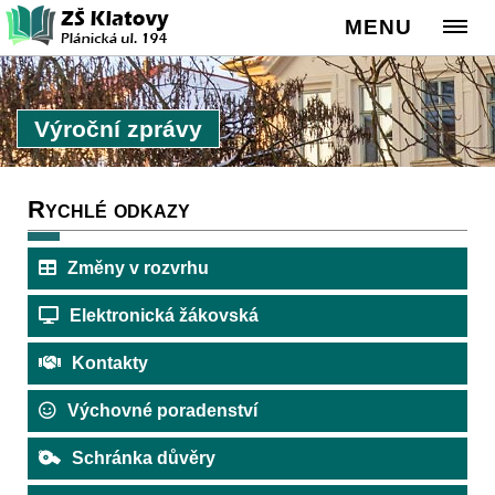
MENU
Výroční zprávy
Rychlé odkazy
Změny v rozvrhu
Elektronická žákovská
Kontakty
Výchovné poradenství
Schránka důvěry