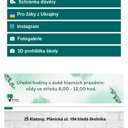
Schránka důvěry
Pro žáky z Ukrajiny
Instagram
Fotogalerie
3D prohlídka školy