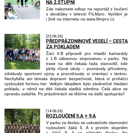
NA 2.STUPNI
Zde naleznete odkaz na reportáž z loučení
s deváťáky v televizi FILMpro. Vysílání je
i živě na internetu na www.filmpro.cz.
(25.06.26)
PŘEDPRÁZDNINOVÉ VESELÍ – CESTA
ZA POKLADEM
Žáci 6.B připravili pro mladší kamarády
z 1.B zábavnou stopovanou v parku. Na
trase na děti čekala řada stanovišť, kde
plnily různé úkoly – poznávaly přírodniny,
zdolávaly sportovní výzvy a procvičovaly si orientaci v terénu.
Nechyběla ani témata dopravní bezpečnosti, která si prvňáčci
vyzkoušeli formou her. Velkým lákadlem bylo závěrečné hledání
pokladu, v němž na děti čekala sladká odměna. Celá akce se
opravdu vydařila. Po prázdninách se těšíme na další spolupráci!
(14.06.26)
ROZLOUČENÍ 5.A + 9.A
V parku za školou se uskutečnilo slavnostní
rozloučení žáků 5. A s prvním stupněm
a žáků 9. A se základní školou. Na