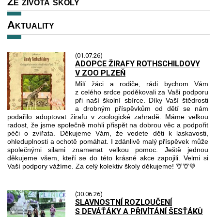
Ze života školy
Aktuality
(01.07.26)
ADOPCE ŽIRAFY ROTHSCHILDOVY
V ZOO PLZEŇ
Milí žáci a rodiče, rádi bychom Vám
z celého srdce poděkovali za Vaši podporu
při naší školní sbírce. Díky Vaší štědrosti
a drobným příspěvkům od dětí se nám
podařilo adoptovat žirafu v zoologické zahradě. Máme velkou
radost, že jsme společně mohli přispět na dobrou věc a podpořit
péči o zvířata. Děkujeme Vám, že vedete děti k laskavosti,
ohleduplnosti a ochotě pomáhat. I zdánlivě malý příspěvek může
společnými silami znamenat velkou pomoc. Ještě jednou
děkujeme všem, kteří se do této krásné akce zapojili. Velmi si
Vaší podpory vážíme. Za celý kolektiv školy děkujeme! 🦒🦒💚
(30.06.26)
SLAVNOSTNÍ ROZLOUČENÍ
S DEVÁŤÁKY A PŘIVÍTÁNÍ ŠESŤÁKŮ