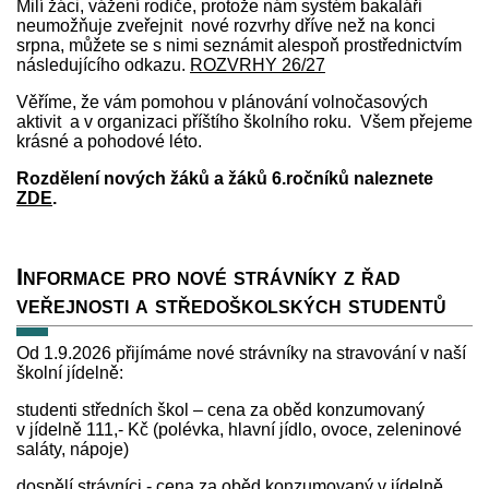
Milí žáci, vážení rodiče, protože nám systém bakaláři
neumožňuje zveřejnit nové rozvrhy dříve než na konci
srpna, můžete se s nimi seznámit alespoň prostřednictvím
následujícího odkazu.
ROZVRHY 26/27
Věříme, že vám pomohou v plánování volnočasových
aktivit a v organizaci příštího školního roku. Všem přejeme
krásné a pohodové léto.
Rozdělení nových žáků a žáků 6.ročníků naleznete
ZDE
.
Informace pro nové strávníky z řad
veřejnosti a středoškolských studentů
Od 1.9.2026 přijímáme nové strávníky na stravování v naší
školní jídelně:
studenti středních škol – cena za oběd konzumovaný
v jídelně 111,- Kč (polévka, hlavní jídlo, ovoce, zeleninové
saláty, nápoje)
dospělí strávníci - cena za oběd konzumovaný v jídelně