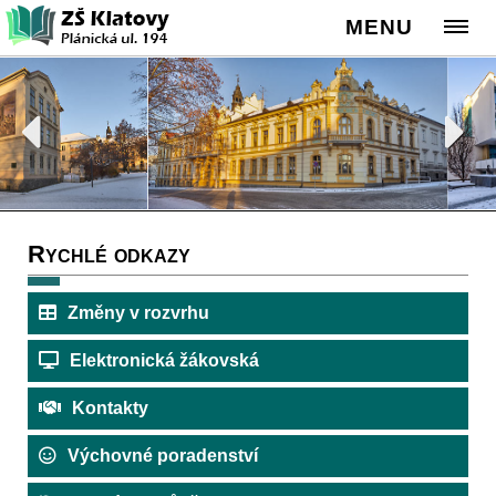
MENU
Rychlé odkazy
Změny v rozvrhu
Elektronická žákovská
Kontakty
Výchovné poradenství