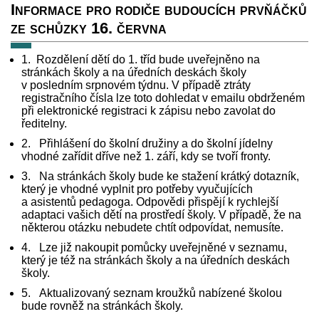
Informace pro rodiče budoucích prvňáčků
ze schůzky 16. června
1.
Rozdělení dětí do 1. tříd bude uveřejněno na
stránkách školy a na úředních deskách školy
v posledním srpnovém týdnu. V případě ztráty
registračního čísla lze toto dohledat v emailu obdrženém
při elektronické registraci k zápisu nebo zavolat do
ředitelny.
2.
Přihlášení do školní družiny a do školní jídelny
vhodné zařídit dříve než 1. září, kdy se tvoří fronty.
3.
Na stránkách školy bude ke stažení krátký dotazník,
který je vhodné vyplnit pro potřeby vyučujících
a asistentů pedagoga. Odpovědi přispějí k rychlejší
adaptaci vašich dětí na prostředí školy. V případě, že na
některou otázku nebudete chtít odpovídat, nemusíte.
4.
Lze již nakoupit pomůcky uveřejněné v seznamu,
který je též na stránkách školy a na úředních deskách
školy.
5.
Aktualizovaný seznam kroužků nabízené školou
bude rovněž na stránkách školy.