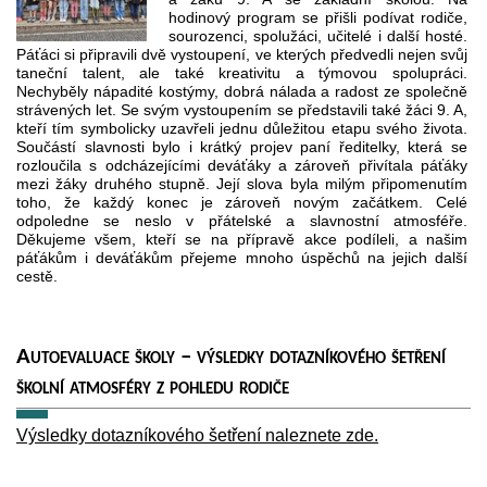
hodinový program se přišli podívat rodiče,
sourozenci, spolužáci, učitelé i další hosté.
Páťáci si připravili dvě vystoupení, ve kterých předvedli nejen svůj
taneční talent, ale také kreativitu a týmovou spolupráci.
Nechyběly nápadité kostýmy, dobrá nálada a radost ze společně
strávených let. Se svým vystoupením se představili také žáci 9. A,
kteří tím symbolicky uzavřeli jednu důležitou etapu svého života.
Součástí slavnosti bylo i krátký projev paní ředitelky, která se
rozloučila s odcházejícími deváťáky a zároveň přivítala páťáky
mezi žáky druhého stupně. Její slova byla milým připomenutím
toho, že každý konec je zároveň novým začátkem. Celé
odpoledne se neslo v přátelské a slavnostní atmosféře.
Děkujeme všem, kteří se na přípravě akce podíleli, a našim
páťákům i deváťákům přejeme mnoho úspěchů na jejich další
cestě.
Autoevaluace školy – výsledky dotazníkového šetření
školní atmosféry z pohledu rodiče
Výsledky dotazníkového šetření naleznete zde.