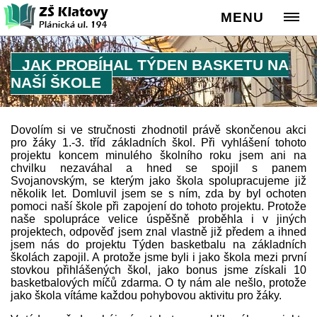
MENU
JAK PROBÍHAL TÝDEN BASKETU NA
NAŠÍ ŠKOLE
Dovolím si ve stručnosti zhodnotil právě skončenou akci
pro žáky 1.-3. tříd základních škol. Při vyhlášení tohoto
projektu koncem minulého školního roku jsem ani na
chvilku nezaváhal a hned se spojil s panem
Svojanovským, se kterým jako škola spolupracujeme již
několik let. Domluvil jsem se s ním, zda by byl ochoten
pomoci naší škole při zapojení do tohoto projektu. Protože
naše spolupráce velice úspěšně proběhla i v jiných
projektech, odpověď jsem znal vlastně již předem a ihned
jsem nás do projektu Týden basketbalu na základních
školách zapojil. A protože jsme byli i jako škola mezi první
stovkou přihlášených škol, jako bonus jsme získali 10
basketbalových míčů zdarma. O ty nám ale nešlo, protože
jako škola vítáme každou pohybovou aktivitu pro žáky.