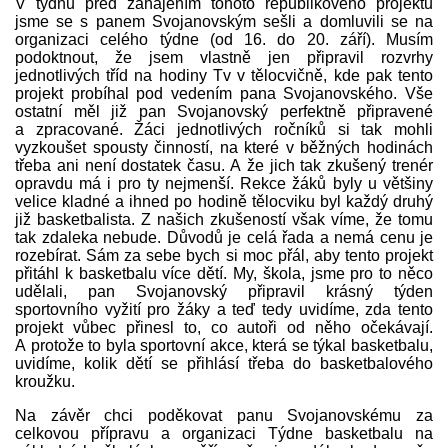
V týdnu před zahájením tohoto republikového projektu
jsme se s panem Svojanovským sešli a domluvili se na
organizaci celého týdne (od 16. do 20. září). Musím
podoktnout, že jsem vlastně jen připravil rozvrhy
jednotlivých tříd na hodiny Tv v tělocvičně, kde pak tento
projekt probíhal pod vedením pana Svojanovského. Vše
ostatní měl již pan Svojanovský perfektně připravené
a zpracované. Žáci jednotlivých ročníků si tak mohli
vyzkoušet spousty činností, na které v běžných hodinách
třeba ani není dostatek času. A že jich tak zkušený trenér
opravdu má i pro ty nejmenší. Rekce žáků byly u většiny
velice kladné a ihned po hodině tělocviku byl každý druhý
již basketbalista. Z našich zkušeností však víme, že tomu
tak zdaleka nebude. Důvodů je celá řada a nemá cenu je
rozebírat. Sám za sebe bych si moc přál, aby tento projekt
přitáhl k basketbalu více dětí. My, škola, jsme pro to něco
udělali, pan Svojanovský připravil krásný týden
sportovního vyžití pro žáky a teď tedy uvidíme, zda tento
projekt vůbec přinesl to, co autoři od něho očekávají.
A protože to byla sportovní akce, která se týkal basketbalu,
uvidíme, kolik dětí se přihlásí třeba do basketbalového
kroužku.
Na závěr chci poděkovat panu Svojanovskému za
celkovou přípravu a organizaci Týdne basketbalu na